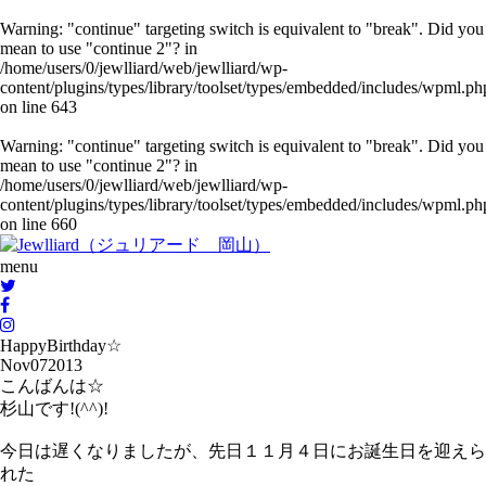
Warning
: "continue" targeting switch is equivalent to "break". Did you
mean to use "continue 2"? in
/home/users/0/jewlliard/web/jewlliard/wp-
content/plugins/types/library/toolset/types/embedded/includes/wpml.ph
on line
643
Warning
: "continue" targeting switch is equivalent to "break". Did you
mean to use "continue 2"? in
/home/users/0/jewlliard/web/jewlliard/wp-
content/plugins/types/library/toolset/types/embedded/includes/wpml.ph
on line
660
menu
HappyBirthday☆
Nov
07
2013
こんばんは☆
杉山です!(^^)!
今日は遅くなりましたが、先日１１月４日にお誕生日を迎えら
れた