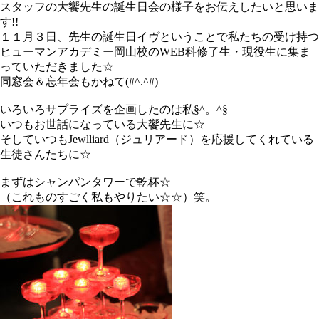
スタッフの大饗先生の誕生日会の様子をお伝えしたいと思いま
す!!
１１月３日、先生の誕生日イヴということで私たちの受け持つ
ヒューマンアカデミー岡山校のWEB科修了生・現役生に集ま
っていただきました☆
同窓会＆忘年会もかねて(#^.^#)
いろいろサプライズを企画したのは私§^。^§
いつもお世話になっている大饗先生に☆
そしていつもJewlliard（ジュリアード）を応援してくれている
生徒さんたちに☆
まずはシャンパンタワーで乾杯☆
（これものすごく私もやりたい☆☆）笑。