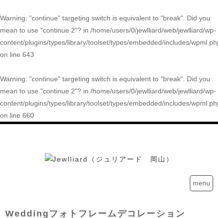
Warning
: "continue" targeting switch is equivalent to "break". Did you
mean to use "continue 2"? in
/home/users/0/jewlliard/web/jewlliard/wp-
content/plugins/types/library/toolset/types/embedded/includes/wpml.ph
on line
643
Warning
: "continue" targeting switch is equivalent to "break". Did you
mean to use "continue 2"? in
/home/users/0/jewlliard/web/jewlliard/wp-
content/plugins/types/library/toolset/types/embedded/includes/wpml.ph
on line
660
menu
Weddingフォトフレームデコレーション