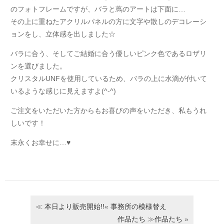
のフォトフレームですが、バラと蔦のアートは下面に…
その上に重ねたアクリルパネルの方に文字や散しのデコレーシ
ョンをし、立体感を出しました☆
バラに合う、そしてご結婚に合う優しいピンク色であるロザリ
ンを選びました。
クリスタルUNFを使用しているため、バラの上に水滴が付いて
いるような感じに見えますよ(^-^)
ご注文をいただいた方からもお喜びの声をいただき、私もうれ
しいです！
末永くお幸せに…♥︎
≪
本日より販売開始!!
«
事務所の模様替え
作品たち
≫
作品たち
»