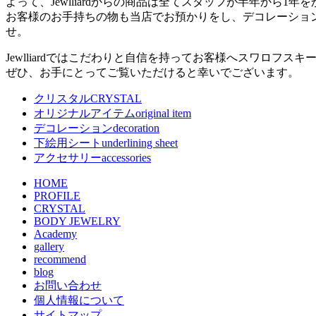
よって、Jewlliardからの商品は全てスタッフが半年から
お客様のお手持ちの物も当店でお預かりをし、デコレーショ
せ。
Jewlliardではこだわりと自信を持ってお客様へスワロフス
ぜひ、お手にとってご覧いただけると幸いでございます。
クリスタル
CRYSTAL
オリジナルアイテム
original item
デコレーション
decoration
下絵用シート
underlining sheet
アクセサリー
accessories
HOME
PROFILE
CRYSTAL
BODY JEWELRY
Academy
gallery
recommend
blog
お問い合わせ
個人情報について
サイトマップ