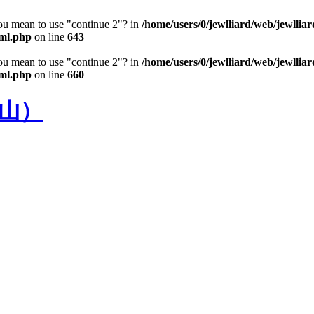
you mean to use "continue 2"? in
/home/users/0/jewlliard/web/jewllia
pml.php
on line
643
you mean to use "continue 2"? in
/home/users/0/jewlliard/web/jewllia
pml.php
on line
660