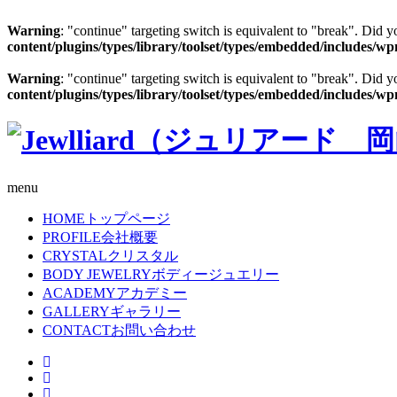
Warning
: "continue" targeting switch is equivalent to "break". Did 
content/plugins/types/library/toolset/types/embedded/includes/w
Warning
: "continue" targeting switch is equivalent to "break". Did 
content/plugins/types/library/toolset/types/embedded/includes/w
menu
HOME
トップページ
PROFILE
会社概要
CRYSTAL
クリスタル
BODY JEWELRY
ボディージュエリー
ACADEMY
アカデミー
GALLERY
ギャラリー
CONTACT
お問い合わせ