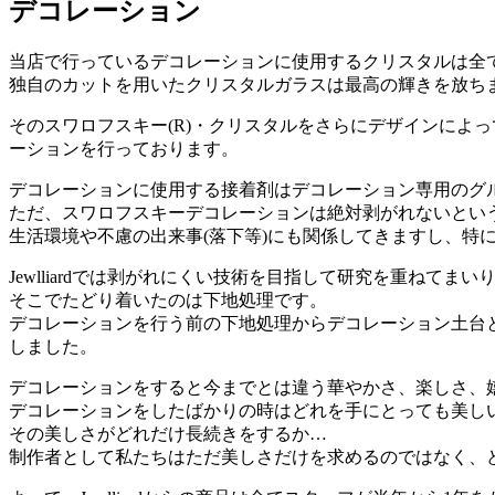
デコレーション
当店で行っているデコレーションに使用するクリスタルは全て
独自のカットを用いたクリスタルガラスは最高の輝きを放ち
そのスワロフスキー(R)・クリスタルをさらにデザインによってベストな配置で
ーションを行っております。
デコレーションに使用する接着剤はデコレーション専用のグ
ただ、スワロフスキーデコレーションは絶対剥がれないとい
生活環境や不慮の出来事(落下等)にも関係してきますし、特
Jewlliardでは剥がれにくい技術を目指して研究を重ねてまい
そこでたどり着いたのは下地処理です。
デコレーションを行う前の下地処理からデコレーション土台
しました。
デコレーションをすると今までとは違う華やかさ、楽しさ、
デコレーションをしたばかりの時はどれを手にとっても美し
その美しさがどれだけ長続きをするか…
制作者として私たちはただ美しさだけを求めるのではなく、