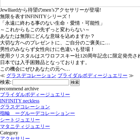
Jewlliardから待望のmen’sアクセサリーが登場!
無限を表す
INFINITYシリーズ！
「永遠に終わる事のない生命・愛情・可能性」
～これからもこの先ずっと変わらない～
あなたは無限にどんな意味を込めますか？
大切な方へのプレゼントに、ご自分のご褒美に…
男性のみならず女性向けに色違いも登場！
使用クリスタルはスワロフスキー社120周年記念に限定発売さ
日本では入手困難品となっております。
この機会にぜひあなたの元へ…
≪
グラスデコレーション
ブライダルボディージュエリー
≫
検索:
recommend archive
ブライダルボディージュエリー
INFINITY neckless
グラスデコレーション
指輪 ーグルーデコレーションー
シートジュエリー
マタニティジュエリー
Category
アクセサリー