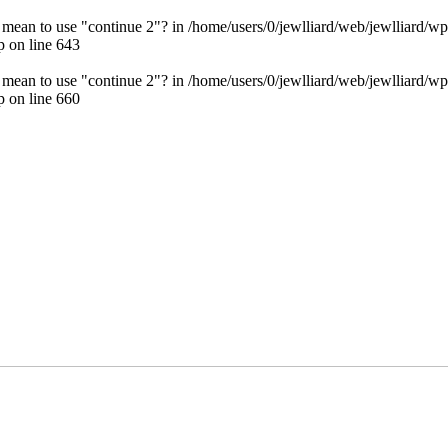
u mean to use "continue 2"? in
/home/users/0/jewlliard/web/jewlliard/wp
p
on line
643
u mean to use "continue 2"? in
/home/users/0/jewlliard/web/jewlliard/wp
p
on line
660