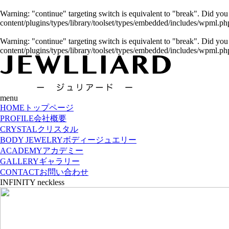
Warning
: "continue" targeting switch is equivalent to "break". Did yo
content/plugins/types/library/toolset/types/embedded/includes/wpml.ph
Warning
: "continue" targeting switch is equivalent to "break". Did yo
content/plugins/types/library/toolset/types/embedded/includes/wpml.ph
menu
HOME
トップページ
PROFILE
会社概要
CRYSTAL
クリスタル
BODY JEWELRY
ボディージュエリー
ACADEMY
アカデミー
GALLERY
ギャラリー
CONTACT
お問い合わせ
INFINITY neckless