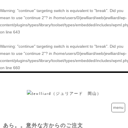
Warning
: "continue" targeting switch is equivalent to "break". Did you
mean to use "continue 2"? in
/home/users/0/jewlliard/web/jewlliard/wp-
content/plugins/types/library/toolset/types/embedded/includes/wpml.ph
on line
643
Warning
: "continue" targeting switch is equivalent to "break". Did you
mean to use "continue 2"? in
/home/users/0/jewlliard/web/jewlliard/wp-
content/plugins/types/library/toolset/types/embedded/includes/wpml.ph
on line
660
menu
あら。。意外な方からのご注文