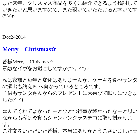
また来年、クリスマス商品を多くご紹介できるよう検討して
いきたいと思いますので、また覗いていただけると幸いです
(*^^)v
Dec
24
2014
Merry Christmas☆
皆様Merry Christmas☆
素敵なイヴをお過ごしですか(*^。^*)？
私は家族と毎年と変化はありませんが、ケーキを食べサンタ
の演出も終えPCへ向かっているところです。
子供もサンタさんからのプレゼントに大喜びで眠りにつきま
した(^_^)
喜んでくれてよかった～とひとつ行事が終わったな～と思い
ながらも私は今宵もシャンパングラスデコに取り掛かりま
す。
ご注文をいただいた皆様、本当にありがとうございました☆