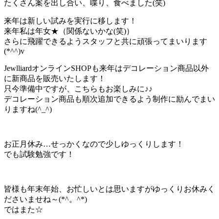
たくさん案を出し合い、喋り、食べました(笑)
来年は新しい試みを実行に移します！
来年私は年女★（関係ないかな(笑)）
さらに飛躍できるようスタッフと共に頑張ってまいります
(*^^)v
JewlliardオンラインSHOPも来年はデコレーション商品以外
に新商品を販売いたします！
只今準備中ですが、こちらもお楽しみに♪♪
デコレーション商品も順次追加できるよう制作に励んでまい
りますね(^_^)
お正月休み…せっかくなので少しゆっくりします！
でも試験勉強です！
皆様も年末年始、お忙しいとは思いますがゆっくりお休みく
ださいませね～(*^。^*)
ではまた☆