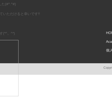
#^.^#)
ていただけると幸いです!!
HO
*^。^*)
Ac
個
Copyri