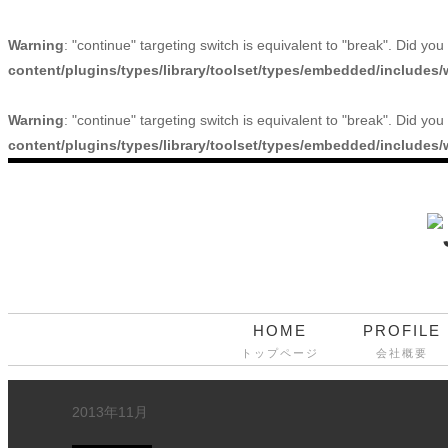
Warning
: "continue" targeting switch is equivalent to "break". Did y
content/plugins/types/library/toolset/types/embedded/includes
Warning
: "continue" targeting switch is equivalent to "break". Did y
content/plugins/types/library/toolset/types/embedded/includes
HOME
PROFILE
トップページ
会社概要
2013年11月