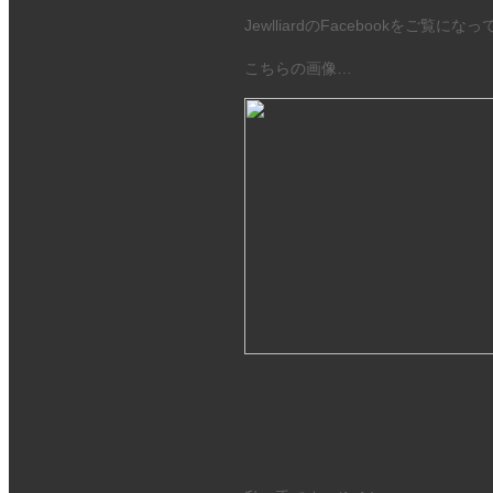
JewlliardのFacebookを
こちらの画像…