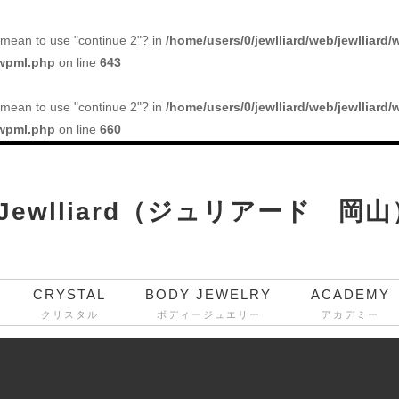
ou mean to use "continue 2"? in
/home/users/0/jewlliard/web/jewlliard/
/wpml.php
on line
643
ou mean to use "continue 2"? in
/home/users/0/jewlliard/web/jewlliard/
/wpml.php
on line
660
CRYSTAL
BODY JEWELRY
ACADEMY
クリスタル
ボディージュエリー
アカデミー