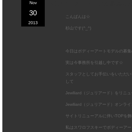
Nov
ボディーアートモデル募集の
30
こんばんは☆
2013
杉山です(^_^)
今日はボディーアートモデルの募集の
実は今事務所を引越し中です☆
スタッフとしてお手伝いをいただい
して
Jewlliard（ジュリアード）を
Jewlliard（ジュリアード）オン
サイトリニューアルに伴いTOPを
私はスワロフスキーでボディーアート