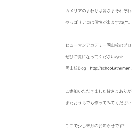
カメリアのまわりは皆さまそれぞれご
やっぱりデコは個性が出ますね(*^。^
ヒューマンアカデミー岡山校のブロ
ぜひご覧になってくださいね☆
岡山校Blog→
http://school.athuman
ご参加いただきました皆さまありがとう
またおうちでも作ってみてください
ここで少し来月のお知らせです!!