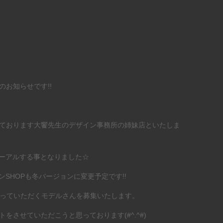
お知らせ
お知らせです!!
ております大饗先生のデザイン事務所の姉妹店といたしま
リニューアルする事となりました☆
ラインSHOPも冬バージョンに変更予定です!!
飾っていただくモデルさんを募集いたします。
をさせていただこうと思っております(#^.^#)