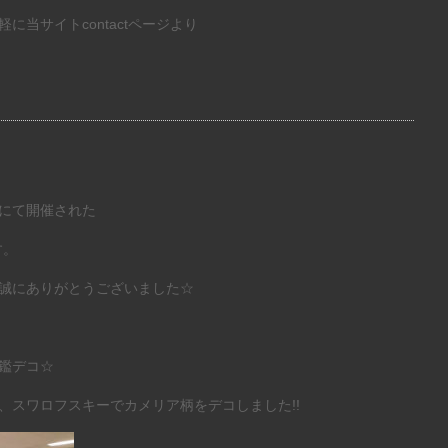
当サイトcontactページより
にて開催された
す。
誠にありがとうございました☆
鑑デコ☆
、スワロフスキーでカメリア柄をデコしました!!