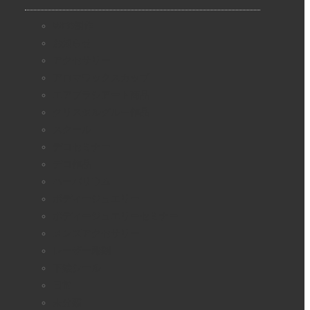
WEB制作
お知らせ
アクセサリー
アロマワックスカップ
エアブラシアート商品
クリスタルグルー作品
スクール
デコセミナー
デコ作品
ハーバリウム
ボディージュエリー
ボディージュエリーセミナー
メンズアクセサリー
レーザー彫刻
下絵シール
日常
未分類