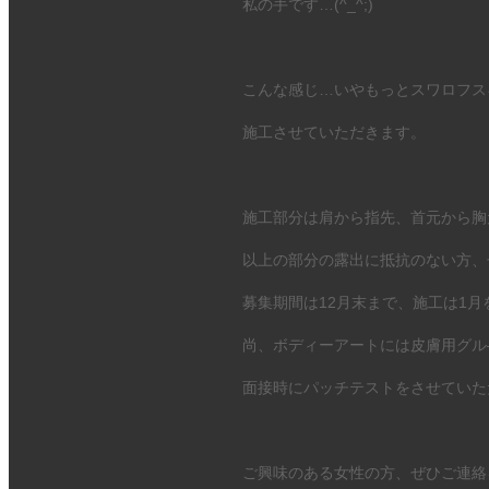
私の手です…(^_^;)
こんな感じ…いやもっとスワロフス
施工させていただきます。
施工部分は肩から指先、首元から胸
以上の部分の露出に抵抗のない方、
募集期間は12月末まで、施工は1
尚、ボディーアートには皮膚用グル
面接時にパッチテストをさせていた
ご興味のある女性の方、ぜひご連絡