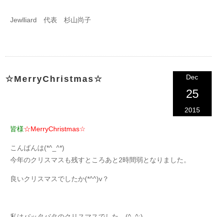
Jewlliard 代表 杉山尚子
Dec
☆MerryChristmas☆
25
2015
皆様
☆
MerryChristmas☆
こんばんは(*^_^*)
今年のクリスマスも残すところあと2時間弱となりました。
良いクリスマスでしたか(*^^)v？
私はバッタバタのクリスマスでした…(^_^;)