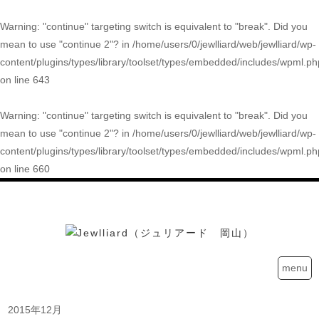
Warning
: "continue" targeting switch is equivalent to "break". Did you
mean to use "continue 2"? in
/home/users/0/jewlliard/web/jewlliard/wp-
content/plugins/types/library/toolset/types/embedded/includes/wpml.ph
on line
643
Warning
: "continue" targeting switch is equivalent to "break". Did you
mean to use "continue 2"? in
/home/users/0/jewlliard/web/jewlliard/wp-
content/plugins/types/library/toolset/types/embedded/includes/wpml.ph
on line
660
menu
2015年12月