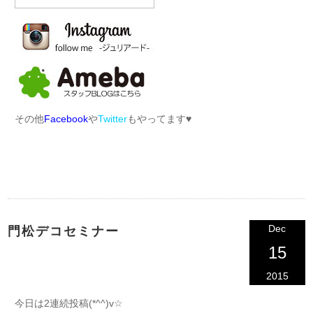
その他
Facebook
や
Twitter
もやってます♥︎
Dec
門松デコセミナー
15
2015
今日は2連続投稿(*^^)v☆