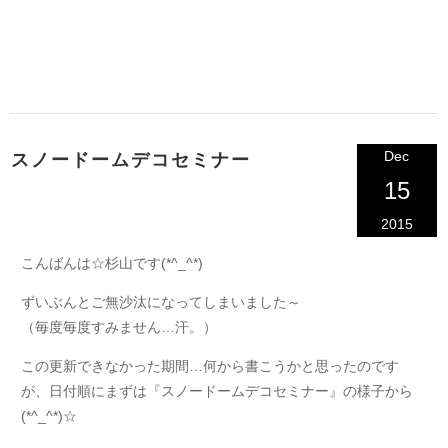
Dec
スノードームデコセミナー
15
2015
こんばんは☆杉山です(*^_^*)
ずいぶんとご無沙汰になってしまいました～
（毎度毎度すみません…汗。）
この更新できなかった期間…何から書こうかと思ったのです
が、日付順にまずは
『スノードームデコセミナー』
の様子から
(*^_^*)☆