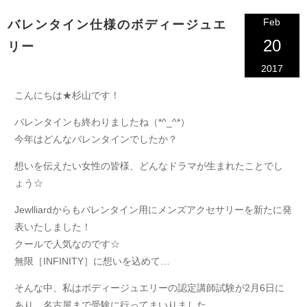
Feb
バレンタイン仕様のボディージュエ
20
リー
2017
こんにちは★杉山です！
バレンタインも終わりましたね（*^_^*）
今年はどんなバレンタインでしたか？
想いを伝えたい女性の皆様、どんなドラマが生まれたことでし
ょう☆
Jewlliardからもバレンタイン用にメンズアクセサリーを新たに発
表いたしました！
クールで人気なのです☆
無限
［INFINITY］
に想いを込めて…
そんな中、私はボディージュエリーの認定講師試験が2月6日に
あり、名古屋まで受験に行ってまいりました。