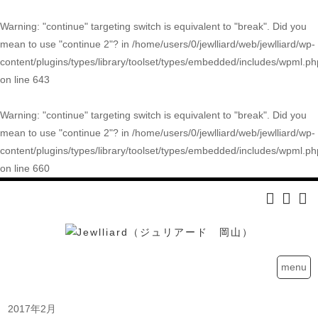
Warning
: "continue" targeting switch is equivalent to "break". Did you
mean to use "continue 2"? in
/home/users/0/jewlliard/web/jewlliard/wp-
content/plugins/types/library/toolset/types/embedded/includes/wpml.ph
on line
643
Warning
: "continue" targeting switch is equivalent to "break". Did you
mean to use "continue 2"? in
/home/users/0/jewlliard/web/jewlliard/wp-
content/plugins/types/library/toolset/types/embedded/includes/wpml.ph
on line
660
menu
2017年2月