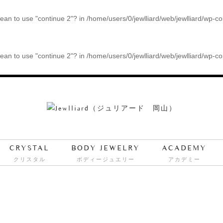
 mean to use "continue 2"? in
/home/users/0/jewlliard/web/jewlliard/wp-c
 mean to use "continue 2"? in
/home/users/0/jewlliard/web/jewlliard/wp-c
CRYSTAL
BODY JEWELRY
ACADEMY
クリスタル
ボディージュエリー
アカデミー