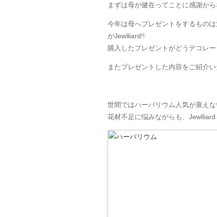
まずは母が健在ってことに感謝から
今年は母へプレゼントをするものは
がJewlliard!!
購入したプレゼントがどうデコレー
またプレゼントした内容をご紹介いたし
世間ではハーバリウム人気が衰えな
花材不足に悩みながらも、Jewlli