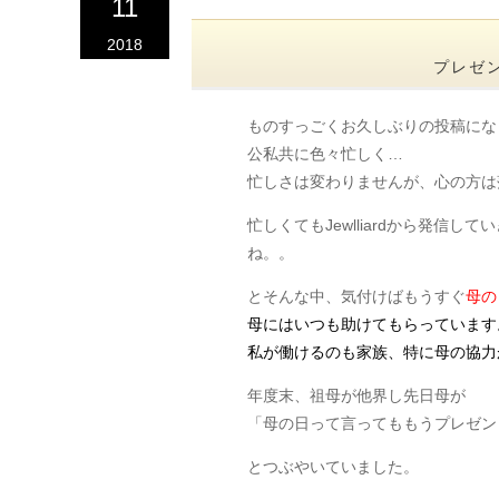
11
2018
プレゼ
ものすっごくお久しぶりの投稿になって
公私共に色々忙しく…
忙しさは変わりませんが、心の方は
忙しくてもJewlliardから発信
ね。。
とそんな中、気付けばもうすぐ
母の
母にはいつも助けてもらっています
私が働けるのも家族、特に母の協力
年度末、祖母が他界し先日母が
「母の日って言ってももうプレゼン
とつぶやいていました。