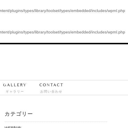
ontent/plugins/types/library/toolset/types/embedded/includes/wpml.php
ontent/plugins/types/library/toolset/types/embedded/includes/wpml.php
GALLERY
CONTACT
ギャラリー
お問い合わせ
カテゴリー