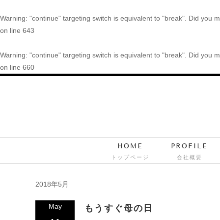
Warning
: "continue" targeting switch is equivalent to "break". Did you
on line
643
Warning
: "continue" targeting switch is equivalent to "break". Did you
on line
660
HOME
PROFILE
トップページ
会社概要
2018年5月
May
もうすぐ母の日