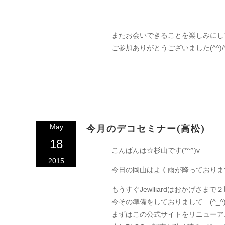
またお会いできることを楽しみにし
ご参加ありがとうございました(^^)
May
今月のデコセミナー(高松)
18
こんばんは☆杉山です(*^^)v
2015
今日の岡山はよく雨が降っておりま
もうすぐJewlliardはおかげさま
今その準備をしておりまして…(^_^
まずはこの公式サイトをリニューアル