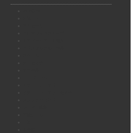
WEB制作
お知らせ
アクセサリー
アロマワックスカップ
エアブラシアート商品
クリスタルグルー作品
スクール
デコセミナー
デコ作品
ハーバリウム
ボディージュエリー
ボディージュエリーセミナー
メンズアクセサリー
レーザー彫刻
下絵シール
日常
未分類