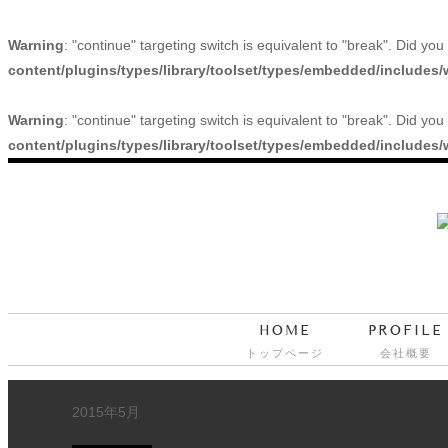
Warning
: "continue" targeting switch is equivalent to "break". Did y
content/plugins/types/library/toolset/types/embedded/includes
Warning
: "continue" targeting switch is equivalent to "break". Did y
content/plugins/types/library/toolset/types/embedded/includes
HOME
PROFILE
トップページ
会社概要
2015年5月