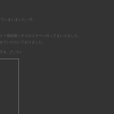
わっていまいました～汗。
ミー高松校へデコセミナーへ行ってまいりました。
せていただいておりました。
…(^_^)☆