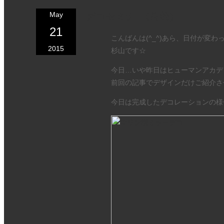
May
デコセミナー(高松)
21
こんばんは(^_^)あら、日付が変
2015
杉山です☆
今日…いや昨日はヒューマンアカデ
前回の記事でデザインだけご紹介さ
今日は完成したデコレーションの様子を