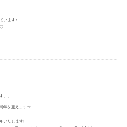
ています♪
/♡
す。。
で２周年を迎えます☆
)
いたします!!