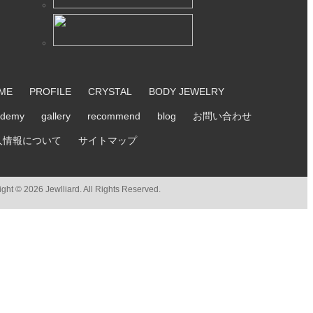
ME
PROFILE
CRYSTAL
BODY JEWELRY
ademy
gallery
recommend
blog
お問い合わせ
人情報について
サイトマップ
ght © 2026 Jewlliard. All Rights Reserved.