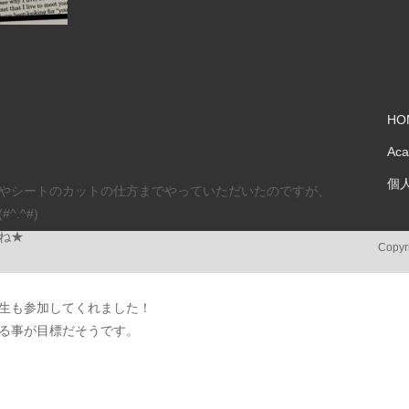
HO
Ac
個
やシートのカットの仕方までやっていただいたのですが、
.^#)
ね★
Copyri
生も参加してくれました！
る事が目標だそうです。