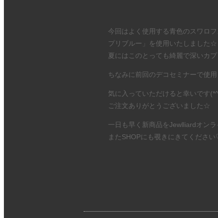
今回はよく使用する青色のスワロフ
プリブルー」を使用いたしました☆
夏にはこのとっても綺麗で深いカプ
ちなみに前回のデコセミナーで使用
気に入っていただけると幸いです(*^_
ご注文ありがとうございました☆
一日も早く新商品をJewlliardオン
またSHOPにも覗きにきてください