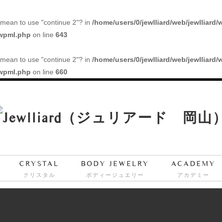
ou mean to use "continue 2"? in
/home/users/0/jewlliard/web/jewlliard/
/wpml.php
on line
643
ou mean to use "continue 2"? in
/home/users/0/jewlliard/web/jewlliard/
/wpml.php
on line
660
CRYSTAL
BODY JEWELRY
ACADEMY
クリスタル
ボディージュエリー
アカデミー