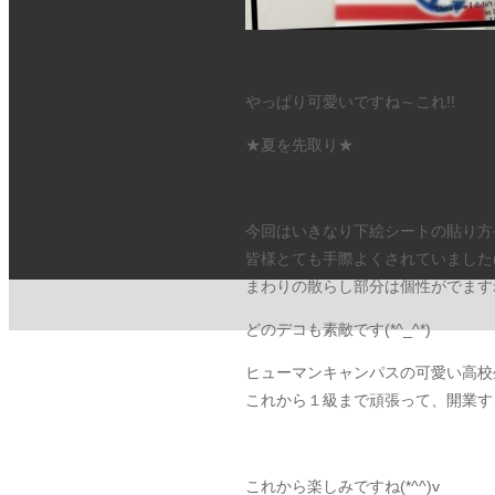
やっぱり可愛いですね～これ!!
★夏を先取り★
今回はいきなり下絵シートの貼り方
皆様とても手際よくされていました(#^
まわりの散らし部分は個性がでます
どのデコも素敵です(*^_^*)
ヒューマンキャンパスの可愛い高校
これから１級まで頑張って、開業す
これから楽しみですね(*^^)v