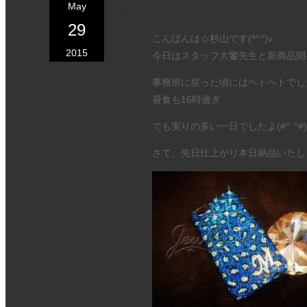
May
青色レオパード柄iPhone6ケ
29
こんばんは☆杉山です(*^^)v
2015
今日はスタッフ大饗先生と新商品開
事務所に戻った頃にはヘトヘトでした
昼食も16時過ぎ…
でも実りの多い一日でしたよ(#^.^#)
さて、先日仕上がり本日納品いたし