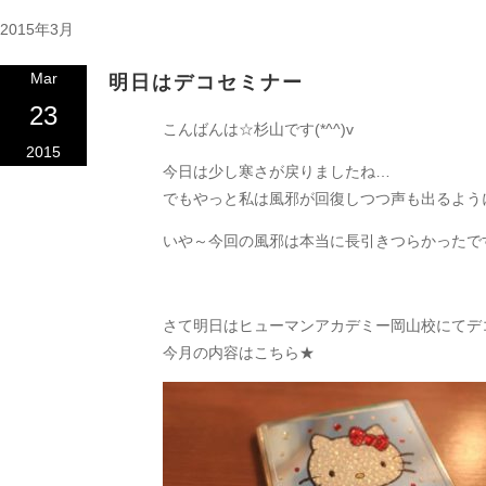
2015年3月
Mar
明日はデコセミナー
23
こんばんは☆杉山です(*^^)v
2015
今日は少し寒さが戻りましたね…
でもやっと私は風邪が回復しつつ声も出るように
いや～今回の風邪は本当に長引きつらかったで
さて明日はヒューマンアカデミー岡山校にてデ
今月の内容はこちら★