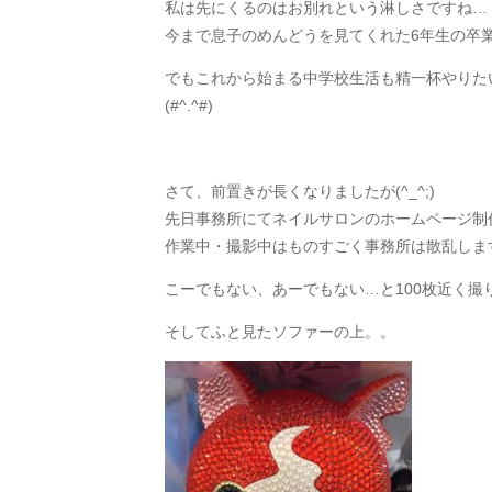
私は先にくるのはお別れという淋しさですね…
今まで息子のめんどうを見てくれた6年生の卒
でもこれから始まる中学校生活も精一杯やりた
(#^.^#)
さて、前置きが長くなりましたが(^_^;)
先日事務所にてネイルサロンのホームページ制
作業中・撮影中はものすごく事務所は散乱します(^
こーでもない、あーでもない…と100枚近く撮
そしてふと見たソファーの上。。