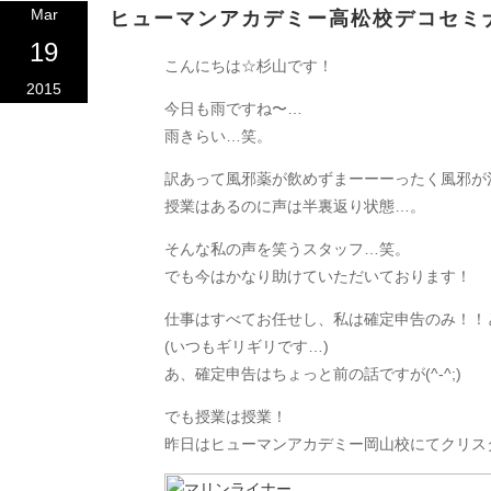
Mar
ヒューマンアカデミー高松校デコセミ
19
こんにちは☆杉山です！
2015
今日も雨ですね〜…
雨きらい…笑。
訳あって風邪薬が飲めずまーーーったく風邪が
授業はあるのに声は半裏返り状態…。
そんな私の声を笑うスタッフ…笑。
でも今はかなり助けていただいております！
仕事はすべてお任せし、私は確定申告のみ！！
(いつもギリギリです…)
あ、確定申告はちょっと前の話ですが(^-^;)
でも授業は授業！
昨日はヒューマンアカデミー岡山校にてクリス