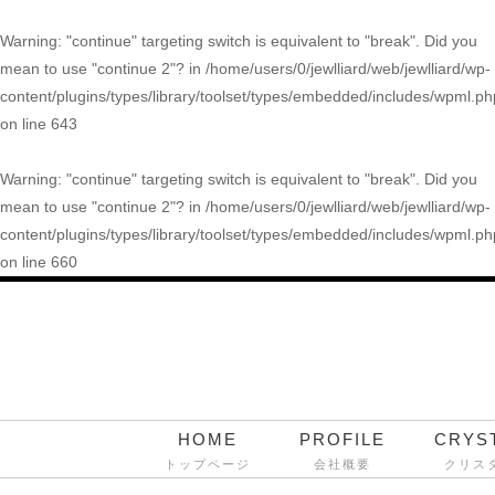
Warning
: "continue" targeting switch is equivalent to "break". Did you
mean to use "continue 2"? in
/home/users/0/jewlliard/web/jewlliard/wp-
content/plugins/types/library/toolset/types/embedded/includes/wpml.ph
on line
643
Warning
: "continue" targeting switch is equivalent to "break". Did you
mean to use "continue 2"? in
/home/users/0/jewlliard/web/jewlliard/wp-
content/plugins/types/library/toolset/types/embedded/includes/wpml.ph
on line
660
HOME
PROFILE
CRYS
トップページ
会社概要
クリス