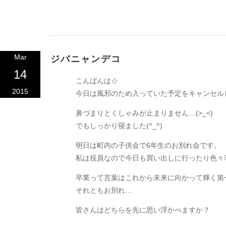
Mar
ジバニャンデコ
14
こんばんは☆
2015
今日は風邪のため入っていた予定をキャンセル
鼻づまりとくしゃみが止まりません…(>_<)
でもしっかり寝ました(^_^)
明日は町内の子供会で6年生のお別れ会です。
私は役員なので今日も買い出しに行ったり色々
卒業って言葉はこれから未来に向かって輝く第
それともお別れ…
皆さんはどちらを先に思い浮かべますか？