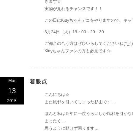
きます☆
実物が見れるチャンスです！！
この日はKittyちゃんデコをやりますので、キャ
3月24日（火）19：00～20：30
ご都合の合う方はぜひいらしてくださいね(^_^
Kittyちゃんファンの方も必見です☆
Mar
着眼点
13
こんにちは☆
2015
また風邪を引いてしまった杉山です…
ほんと私は５年に一度くらいしか風邪を引かな
まったく…
思うように動けず困ります…