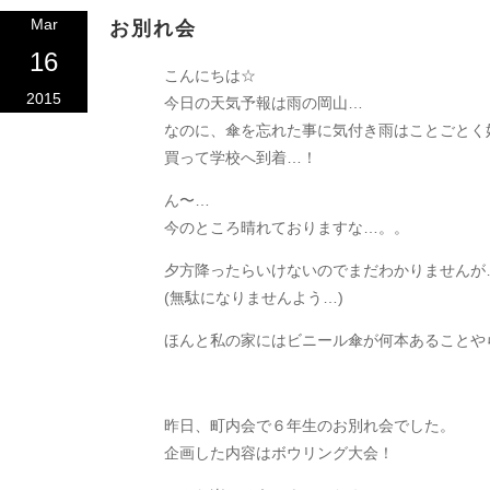
Mar
お別れ会
16
こんにちは☆
2015
今日の天気予報は雨の岡山…
なのに、傘を忘れた事に気付き雨はことごとく
買って学校へ到着…！
ん〜…
今のところ晴れておりますな…。。
夕方降ったらいけないのでまだわかりませんが
(無駄になりませんよう…)
ほんと私の家にはビニール傘が何本あることやら…(
昨日、町内会で６年生のお別れ会でした。
企画した内容はボウリング大会！