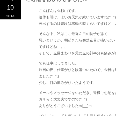
10
こんばんは☆杉山です。
2014
連休も明け、よいお天気が続いていますね(^_^)
外出するのは普段は移動の時くらいですけど、
そんな中、私はここ最近左目の調子が悪く…
悪いというか、朝起きたら突然左目が痛いとい
ですけどね…。。
そして、左目まわりを元に左の顔半分も痛みが出
でも仕事はしてました。
昨日の夜、仕事がひと段落ついたので、今日は
ました(^_^;)
少し、目の痛みがひいたようです。
メールやメッセージをいただき、皆様ご心配を
おそらく大丈夫ですので(^_^)
ありがとうございましたm(__)m
パソコンにしてもデコにしても目を使うので、