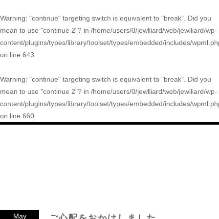
Warning
: "continue" targeting switch is equivalent to "break". Did you
mean to use "continue 2"? in
/home/users/0/jewlliard/web/jewlliard/wp-
content/plugins/types/library/toolset/types/embedded/includes/wpml.ph
on line
643
Warning
: "continue" targeting switch is equivalent to "break". Did you
mean to use "continue 2"? in
/home/users/0/jewlliard/web/jewlliard/wp-
content/plugins/types/library/toolset/types/embedded/includes/wpml.ph
on line
660
May
ご心配をおかけしました…