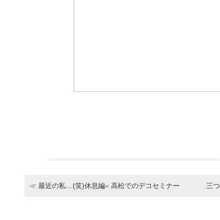
≪
最近の私…(笑)休息編
«
高松でのデコセミナー
三つ