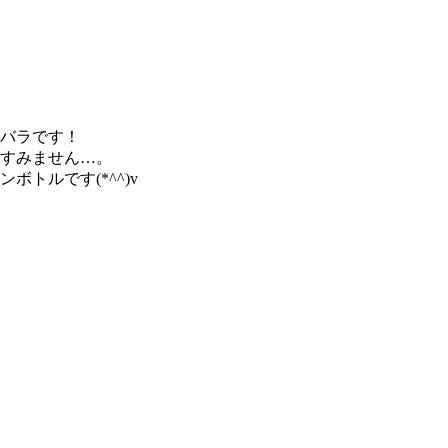
バラです！
すみません…。
トルです(*^^)v