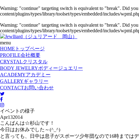
Warning
: "continue" targeting switch is equivalent to "break". Did yo
content/plugins/types/library/toolset/types/embedded/includes/wpml.ph
Warning
: "continue" targeting switch is equivalent to "break". Did yo
content/plugins/types/library/toolset/types/embedded/includes/wpml.ph
menu
HOME
トップページ
PROFILE
会社概要
CRYSTAL
クリスタル
BODY JEWELRY
ボディージュエリー
ACADEMY
アカデミー
GALLERY
ギャラリー
CONTACT
お問い合わせ
イベントの様子
Apr
13
2014
こんばんは☆杉山です！
今日はお休みでした～(^_^)
と言っても、日中は息子がスポーツ少年団なので16時まではデコし