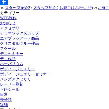
Line
≪
スタッフ紹介2
«
スタッフ紹介2
お昼ごはん(*^。^*)
≫
お昼ごは
共
カテゴリー
有
WEB制作
お知らせ
アクセサリー
アロマワックスカップ
エアブラシアート商品
クリスタルグルー作品
スクール
デコセミナー
デコ作品
ハーバリウム
ボディージュエリー
ボディージュエリーセミナー
メンズアクセサリー
レーザー彫刻
下絵シール
日常
未分類
講師