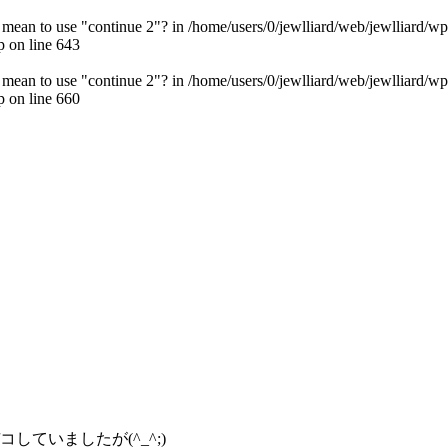
u mean to use "continue 2"? in
/home/users/0/jewlliard/web/jewlliard/wp
p
on line
643
u mean to use "continue 2"? in
/home/users/0/jewlliard/web/jewlliard/wp
p
on line
660
ていましたが(^_^;)