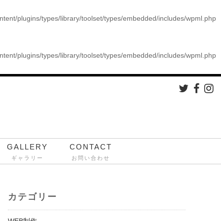
ontent/plugins/types/library/toolset/types/embedded/includes/wpml.php
ontent/plugins/types/library/toolset/types/embedded/includes/wpml.php
GALLERY
CONTACT
ギャラリー
お問い合わせ
カテゴリー