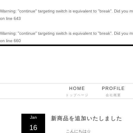
Warning
: "continue" targeting switch is equivalent to "break". Did you
on line
643
Warning
: "continue" targeting switch is equivalent to "break". Did you
on line
660
HOME
PROFILE
トップページ
会社概要
Jan
新商品を追加いたしました
16
こんにちは☆