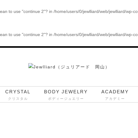
 mean to use "continue 2"? in
/home/users/0/jewlliard/web/jewlliard/wp-c
 mean to use "continue 2"? in
/home/users/0/jewlliard/web/jewlliard/wp-c
CRYSTAL
BODY JEWELRY
ACADEMY
クリスタル
ボディージュエリー
アカデミー