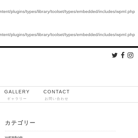
ontent/plugins/types/library/toolset/types/embedded/includes/wpml.php
ontent/plugins/types/library/toolset/types/embedded/includes/wpml.php
GALLERY
CONTACT
ギャラリー
お問い合わせ
カテゴリー