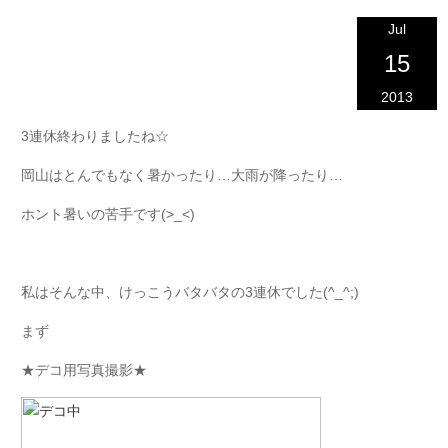
Jul
15
2013
3連休終わりましたね☆
岡山はとんでもなく暑かったり…大雨が降ったり…
ホント暑いの苦手です(>_<)
私はそんな中、けっこうバタバタの3連休でした(^_^;)
まず
★デコ用写真撮影★