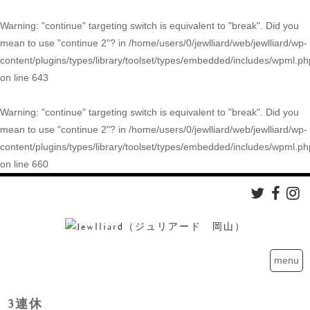
Warning
: "continue" targeting switch is equivalent to "break". Did you
mean to use "continue 2"? in
/home/users/0/jewlliard/web/jewlliard/wp-
content/plugins/types/library/toolset/types/embedded/includes/wpml.ph
on line
643
Warning
: "continue" targeting switch is equivalent to "break". Did you
mean to use "continue 2"? in
/home/users/0/jewlliard/web/jewlliard/wp-
content/plugins/types/library/toolset/types/embedded/includes/wpml.ph
on line
660
menu
3連休