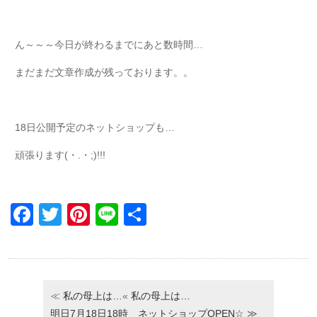
ん～～～今日が終わるまでにあと数時間…
まだまだ文章作成が残っております。。
18日公開予定のネットショップも…
頑張ります(・.・;)!!!
Facebook
Twitter
Pinterest
Line
共
有
≪
私の母上は…
«
私の母上は…
明日7月18日18時 ネットショップOPEN☆
≫